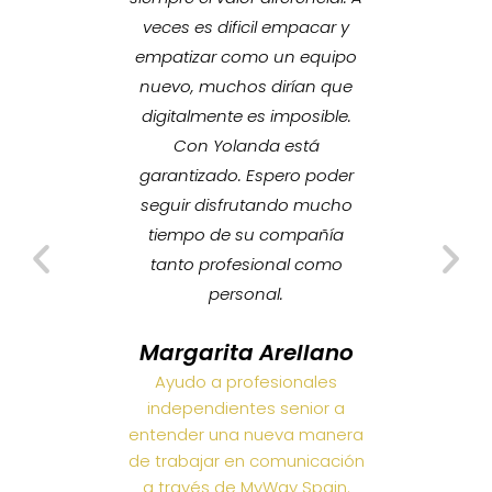
𝗜𝗻𝗱
entes
veces es dificil empacar y
𝗟𝗶𝗻𝗸𝗲
mo si
empatizar como un equipo
ñera de
nuevo, muchos dirían que
a y te
digitalmente es imposible.
tan duro
Con Yolanda está
ores.
garantizado. Espero poder
uchos
seguir disfrutando mucho
odos los
tiempo de su compañía
s, de
tanto profesional como
Gracias a
personal.
a visión
Margarita Arellano
ue tengo
Ayudo a profesionales
orar. Me
independientes senior a
municar
entender una nueva manera
tizar
de trabajar en comunicación
r más
a través de MyWay Spain.