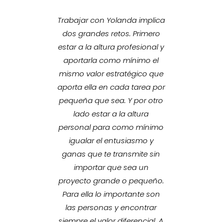
uerte de
Trabajar con Yolanda implica
Si algo
da como
dos grandes retos. Primero
es su ex
egocio
estar a la altura profesional y
cons
Ha sido
aportarla como mínimo el
result
s más
mismo valor estratégico que
vis
 que me
aporta ella en cada tarea por
estrat
 vida
pequeña que sea. Y por otro
para e
fesional
lado estar a la altura
para 
esolutiva
personal para como mínimo
mejor 
mple.
igualar el entusiasmo y
siempre
 gran
ganas que te transmite sin
placer 
 y por
importar que sea un
ap
 una
proyecto grande o pequeño.
Elena
e! Me ha
Para ella lo importante son
Especia
mo. Se
las personas y encontrar
𝗠𝗮𝗿𝗸𝗲𝘁
cto y lo
siempre el valor diferencial. A